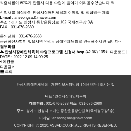
※출석률이 60%가 안될시 다음 수업에 참여가 어려울수있습니다.※
신청서를 작성하여 안성시장애인체육회 이메일 및 직접방문 제출
E-mail : anseongsad@naver.com
주소 : 경기도 안성시 종합운동장로 162 국제정구장 3층
FAX : 031-676-2680
문의전화 : 031-676-2688
궁금하신사항이 있으시면 안성시장애인체육회로 연락해주시면 됩니다~
첨부파일
안성시장애인체육회 수영프로그램 신청서.hwp
(42.0K)
135회 다운로드
|
DATE : 2022-12-09 14:09:25
이전글
다음글
목록
안성시장애인체육회
개인정보처리방침
이용약관
오시는 길
대표
: 안성시장애인체육회
대표전화
: 031-676-2688
팩스
: 031-676-2680
주소
: 경기도 안성시 보개면 종합운동장안길 9 (국제정구장3층)
이메일
: anseongsad@naver.com
COPYRIGHT ⓒ 2020. ASSAD.CO.KR. ALL RIGHTS RESERVED.